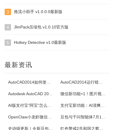
推流小助手 v1.0.0.0最新版
3
四块子
四块子又称走四块，是20世纪六七十年代流行语鲁西乡间地头的一个小游戏。棋盘由横竖各四条直线交叉构成，共16个棋点，双方各执四枚棋子区分敌我。对局时，棋子可沿直线每次移动一格，若己方两子与对方一子连成一线且线上无他子，则可吃掉该子，此规则称为小吃。当一方棋子被吃得只剩一枚时即为输。本软件将现实中的四块...
JlmPack压缩包 v1.0.10官方版
4
Hotkey Detective v1.0最新版
5
白金岛掼蛋
掼蛋是一种以华东为主，在淮安以及周边地区广为流传的扑克游戏，起源于江苏省淮安市，故又称淮安掼蛋，是由地方的扑克牌局跑得快和八十分发展演化而来。★★★游戏特色★★★经典掼蛋，正宗地道玩法劲爆体验，玩法多样超刺激组队PK，高手过招见真章电视独播，真人竞技挑战赛
最新资讯
腾讯桌球
《腾讯桌球》真人实时对战桌球手游，还原现实桌球玩法-8球、斯诺克、9球、血流玩法，简单流行的操作方式，绚丽的动画特效，配以真实的物理参数，精准的进球，激动人心的赛事。游戏设有1V1匹配、3人欢乐场、8人锦标赛、斯诺克、9球玩法、血流等玩法，玩家可以自由选择参与，并用自己精湛的技巧来获得丰厚的奖金。尖...
AutoCAD2014如何使用图案填充
AutoCAD2014运行错误怎么办
Autodesk AutoCAD 2014安装教程
微信新功能+1！图片视频合并功能来了
超级台球大师
AI版支付宝“阿宝”怎么用？右滑切换方法与内测邀请码获取指南
支付宝新功能：AI清爽版“阿宝”公测！
《超级台球大师》是一款能成为荣耀王者的桌球游戏，排位赛的玩法真的太！爽！啦！游戏还原了真实的8球和斯诺克玩法，简单易上手的操作方式，真实的物理反馈，配以炫酷的动画特效，加上激动人心的赛事。我们在线上为广大球友准备了一个丰富多彩的桌球竞技世界。
OpenClaw小龙虾微信接入教程：服务器部署、API Key配置
豆包与千问智能体7月15日下线！附3步完整数据备份与导出教程
佳能Canon imageFORCE C5150 驱动
史诗级更新！全新豆包视频通话功能来了
红色警戒2共和国之辉快捷键