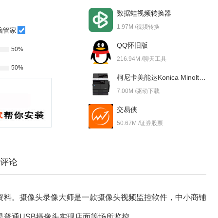
数据蛙视频转换器
1.97M /视频转换
脑管家
QQ怀旧版
50%
216.94M /聊天工具
50%
柯尼卡美能达Konica Minolta bizhub 227i 驱动
7.00M /驱动下载
交易侠
50.67M /证券股票
评论
资料。摄像头录像大师是一款摄像头视频监控软件，中小商铺
普通USB摄像头实现店面等场所监控。