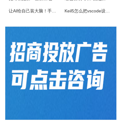
佳能CanonimageFORCEC5150数码复合机驱动下载版本：v.3.40发布日期：2026年7月3日适用于：Windows10/Windows11系统。
让AI给自己装大脑！手把手教你学会安装使用Agent Skill
Keil5怎么把vscode设置外部编辑器