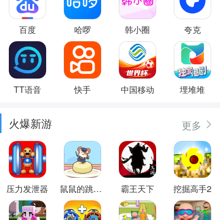
百度
哈啰
韩小圈
夸克
TT语音
快手
中国移动
埋堆堆
火爆新游
更多
压力发泄器
鼠鼠的跳跃冒险
霸王天下
挖掘高手2