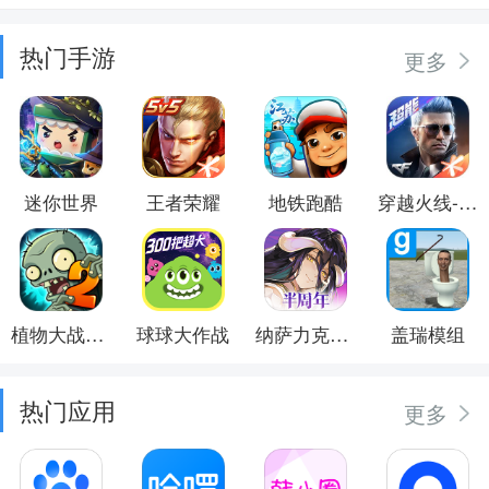
热门手游
更多
迷你世界
王者荣耀
地铁跑酷
穿越火线-枪战王者
植物大战僵尸2
球球大作战
纳萨力克之王
盖瑞模组
热门应用
更多