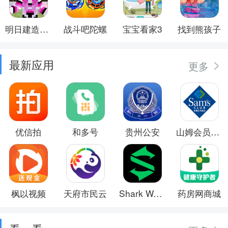
明日建造大师
战斗吧陀螺
宝宝看家3
找到熊孩子
最新应用
更多
优信拍
和多号
贵州公安
山姆会员商店
枫以视频
天府市民云
Shark Wear
药房网商城