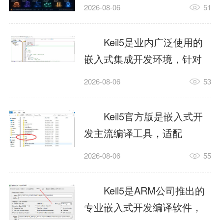
我订个明天早上的闹钟，它
2026-08-06
51
顶多回一段好的。为什么会
这样？因为AI，就是个只会
Keil5是业内广泛使用的
耍嘴皮子的书呆子。它脑子
嵌入式集成开发环境，针对
里有海量知识，但没有真正
ARM、51内核单片机提供编
2026-08-06
53
激发出来实力。而
译、调试、仿真一体化能
AgentSkill，就是给AI大脑装
力，代码编译稳定，调试工
Keil5官方版是嵌入式开
上的一双机械手，它真的能
具成熟，大量开源项目基于
发主流编译工具，适配
解决很多问题。1什么是
该平台开发。新项目需要单
STM32、51单片机等多款芯
AgentSkillSkill指...
2026-08-06
55
独下载对应芯片支持包，新
片，编辑器功能完善，支持
手配置难度较高，正版商业
在线调试、代码仿真，兼容
Keil5是ARM公司推出的
授权费用不菲，未授权版本
众多厂商芯片安装包。软件
专业嵌入式开发编译软件，
存在程序容量限制，适合硬
需要手动添加器件库，初次