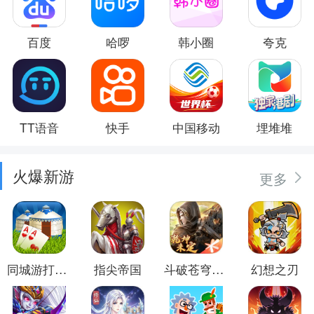
百度
哈啰
韩小圈
夸克
TT语音
快手
中国移动
埋堆堆
火爆新游
更多
同城游打大尖
指尖帝国
斗破苍穹：异火重燃
幻想之刃