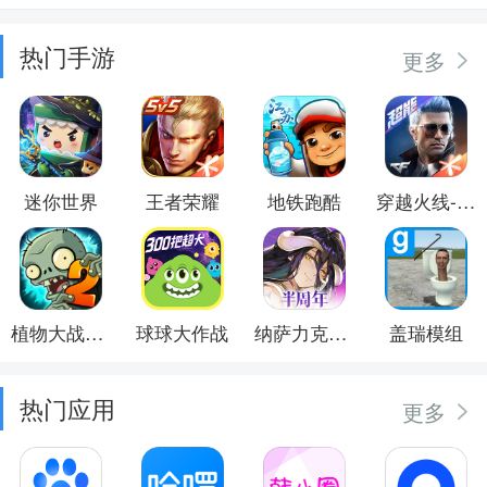
热门手游
更多
迷你世界
王者荣耀
地铁跑酷
穿越火线-枪战王者
植物大战僵尸2
球球大作战
纳萨力克之王
盖瑞模组
热门应用
更多