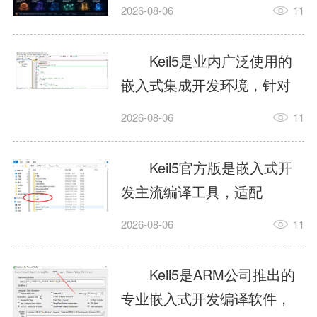
我订个明天早上的闹钟，它
2026-08-06
11
顶多回一段好的。为什么会
这样？因为AI，就是个只会
Keil5是业内广泛使用的
耍嘴皮子的书呆子。它脑子
嵌入式集成开发环境，针对
里有海量知识，但没有真正
ARM、51内核单片机提供编
2026-08-06
11
激发出来实力。而
译、调试、仿真一体化能
AgentSkill，就是给AI大脑装
力，代码编译稳定，调试工
Keil5官方版是嵌入式开
上的一双机械手，它真的能
具成熟，大量开源项目基于
发主流编译工具，适配
解决很多问题。1什么是
该平台开发。新项目需要单
STM32、51单片机等多款芯
AgentSkillSkill指...
2026-08-06
11
独下载对应芯片支持包，新
片，编辑器功能完善，支持
手配置难度较高，正版商业
在线调试、代码仿真，兼容
Keil5是ARM公司推出的
授权费用不菲，未授权版本
众多厂商芯片安装包。软件
专业嵌入式开发编译软件，
存在程序容量限制，适合硬
需要手动添加器件库，初次