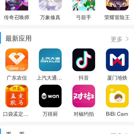
传奇召唤师
万象修真
弓箭手
荣耀冒险王
最新应用
更多
广东农信
上汽大通MAXUS
抖音
厦门地铁
口袋孟定耿马
万得厨
对椒约拍
BiBi Cam