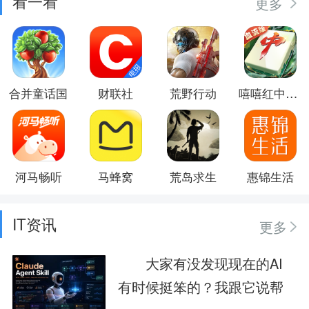
看一看
更多
合并童话国
财联社
荒野行动
嘻嘻红中麻将
河马畅听
马蜂窝
荒岛求生
惠锦生活
IT资讯
更多
大家有没发现现在的AI
有时候挺笨的？我跟它说帮