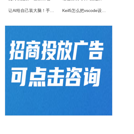
佳能CanonimageFORCEC5150数码复合机驱动下载版本：v.3.40发布日期：2026年7月3日适用于：Windows10/Windows11系统。
让AI给自己装大脑！手把手教你学会安装使用Agent Skill
Keil5怎么把vscode设置外部编辑器