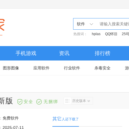
软件
热搜词：
hplas
QQ怀旧
25
手机游戏
资讯
排行榜
图形图像
应用软件
行业软件
杀毒安全
游
1最新版
历史版本
安全
无捆绑
：
免费软件
其它
人还下载了
：
2025-07-11