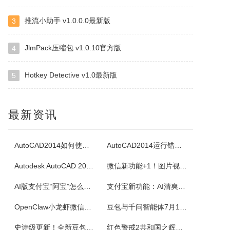
推流小助手 v1.0.0.0最新版
3
四块子
四块子又称走四块，是20世纪六七十年代流行语鲁西乡间地头的一个小游戏。棋盘由横竖各四条直线交叉构成，共16个棋点，双方各执四枚棋子区分敌我。对局时，棋子可沿直线每次移动一格，若己方两子与对方一子连成一线且线上无他子，则可吃掉该子，此规则称为小吃。当一方棋子被吃得只剩一枚时即为输。本软件将现实中的四块...
JlmPack压缩包 v1.0.10官方版
4
Hotkey Detective v1.0最新版
5
白金岛掼蛋
掼蛋是一种以华东为主，在淮安以及周边地区广为流传的扑克游戏，起源于江苏省淮安市，故又称淮安掼蛋，是由地方的扑克牌局跑得快和八十分发展演化而来。★★★游戏特色★★★经典掼蛋，正宗地道玩法劲爆体验，玩法多样超刺激组队PK，高手过招见真章电视独播，真人竞技挑战赛
最新资讯
腾讯桌球
《腾讯桌球》真人实时对战桌球手游，还原现实桌球玩法-8球、斯诺克、9球、血流玩法，简单流行的操作方式，绚丽的动画特效，配以真实的物理参数，精准的进球，激动人心的赛事。游戏设有1V1匹配、3人欢乐场、8人锦标赛、斯诺克、9球玩法、血流等玩法，玩家可以自由选择参与，并用自己精湛的技巧来获得丰厚的奖金。尖...
AutoCAD2014如何使用图案填充
AutoCAD2014运行错误怎么办
Autodesk AutoCAD 2014安装教程
微信新功能+1！图片视频合并功能来了
超级台球大师
AI版支付宝“阿宝”怎么用？右滑切换方法与内测邀请码获取指南
支付宝新功能：AI清爽版“阿宝”公测！
《超级台球大师》是一款能成为荣耀王者的桌球游戏，排位赛的玩法真的太！爽！啦！游戏还原了真实的8球和斯诺克玩法，简单易上手的操作方式，真实的物理反馈，配以炫酷的动画特效，加上激动人心的赛事。我们在线上为广大球友准备了一个丰富多彩的桌球竞技世界。
OpenClaw小龙虾微信接入教程：服务器部署、API Key配置
豆包与千问智能体7月15日下线！附3步完整数据备份与导出教程
佳能Canon imageFORCE C5150 驱动
史诗级更新！全新豆包视频通话功能来了
红色警戒2共和国之辉快捷键