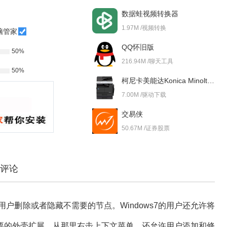
数据蛙视频转换器
1.97M /视频转换
脑管家
QQ怀旧版
50%
216.94M /聊天工具
50%
柯尼卡美能达Konica Minolta bizhub 227i 驱动
7.00M /驱动下载
交易侠
50.67M /证券股票
评论
，帮助用户删除或者隐藏不需要的节点。Windows7的用户还允许将
要的外壳扩展，从那里右击上下文菜单。还允许用户添加和修