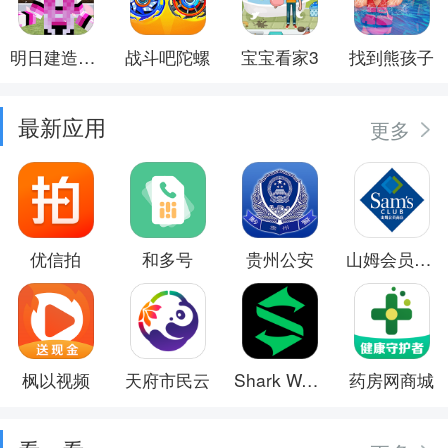
明日建造大师
战斗吧陀螺
宝宝看家3
找到熊孩子
最新应用
更多
优信拍
和多号
贵州公安
山姆会员商店
枫以视频
天府市民云
Shark Wear
药房网商城