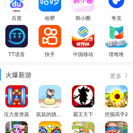
百度
哈啰
韩小圈
夸克
TT语音
快手
中国移动
埋堆堆
火爆新游
更多
压力发泄器
鼠鼠的跳跃冒险
霸王天下
挖掘高手2