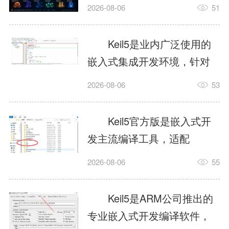
我订个明天早上的闹钟，它
2026-08-06
51
顶多回一段好的。为什么会
这样？因为AI，就是个只会
Keil5是业内广泛使用的
耍嘴皮子的书呆子。它脑子
嵌入式集成开发环境，针对
里有海量知识，但没有真正
ARM、51内核单片机提供编
2026-08-06
53
激发出来实力。而
译、调试、仿真一体化能
AgentSkill，就是给AI大脑装
力，代码编译稳定，调试工
Keil5官方版是嵌入式开
上的一双机械手，它真的能
具成熟，大量开源项目基于
发主流编译工具，适配
解决很多问题。1什么是
该平台开发。新项目需要单
STM32、51单片机等多款芯
AgentSkillSkill指...
2026-08-06
55
独下载对应芯片支持包，新
片，编辑器功能完善，支持
手配置难度较高，正版商业
在线调试、代码仿真，兼容
Keil5是ARM公司推出的
授权费用不菲，未授权版本
众多厂商芯片安装包。软件
专业嵌入式开发编译软件，
存在程序容量限制，适合硬
需要手动添加器件库，初次