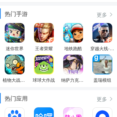
热门手游
更多
迷你世界
王者荣耀
地铁跑酷
穿越火线-枪战王者
植物大战僵尸2
球球大作战
纳萨力克之王
盖瑞模组
热门应用
更多