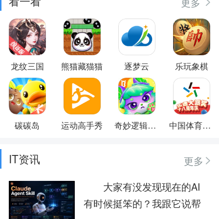
看一看
更多
龙纹三国
熊猫藏猫猫
逐梦云
乐玩象棋
碳碳岛
运动高手秀
奇妙逻辑训练
中国体育彩票
IT资讯
更多
大家有没发现现在的AI
有时候挺笨的？我跟它说帮