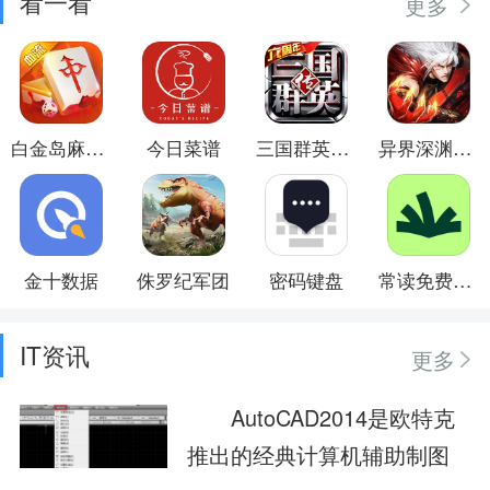
看一看
更多
白金岛麻将圈
今日菜谱
三国群英传-争霸
异界深渊：觉醒
金十数据
侏罗纪军团
密码键盘
常读免费小说
IT资讯
更多
AutoCAD2014是欧特克
推出的经典计算机辅助制图