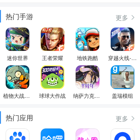
热门手游
更多
迷你世界
王者荣耀
地铁跑酷
穿越火线-枪战王者
植物大战僵尸2
球球大作战
纳萨力克之王
盖瑞模组
热门应用
更多