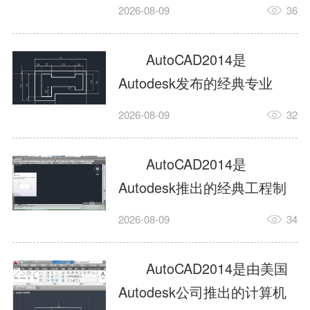
工具，主打稳定2D施工图绘
2026-08-09
36
制与轻量化三维建模，适配
建筑、机械、室内、市政多
AutoCAD2014是
行业工程设计。版本新增图
Autodesk发布的经典专业
纸标签页、实景地理地图、
CAD制图设计软件，是工程
2026-08-09
32
协同设计交流模块，优化命
设计领域使用率极高的老牌
令行智能纠错与图层批量管
绘图工具。软件专注精准二
AutoCAD2014是
理，支持Win8触屏操作、点
维绘图、图纸编辑、参数化
Autodesk推出的经典工程制
云扫描数据导入，兼容各类
设计及基础三维建模，广泛
图设计软件，主打高效精准
DWG图纸格式，文件互通...
2026-08-09
34
应用于建筑设计、机械制
的二维工程绘图与基础三维
造、土木工程、室内设计等
建模作业，适配建筑、机
AutoCAD2014是由美国
多个行业。软件优化绘图流
械、市政、室内设计等多行
Autodesk公司推出的计算机
畅度与文件兼容性，支持参
业场景。软件优化运行机制