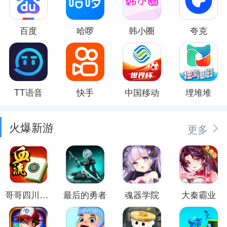
百度
哈啰
韩小圈
夸克
TT语音
快手
中国移动
埋堆堆
火爆新游
更多
哥哥四川麻将
最后的勇者
魂器学院
大秦霸业