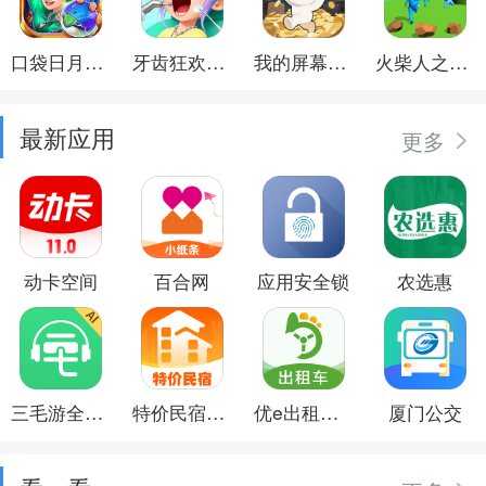
口袋日月游戏软件
牙齿狂欢派对
我的屏幕在喷钱
火柴人之觉醒年代
最新应用
更多
动卡空间
百合网
应用安全锁
农选惠
三毛游全球景点讲解语音导游
特价民宿预订
优e出租司机
厦门公交