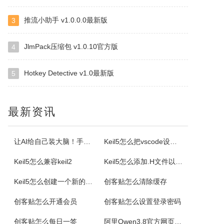
推流小助手 v1.0.0.0最新版
3
ImapBox邮箱网盘
ImapBox是一款高安全性的纯单机版邮箱云存储软件。ImapBox仅和您的email所在的全球各大邮局服务商进行数据上传和下载通讯（Imap全球标准通讯协议）。ImapBox本身并不提供给您任何数据存储空间。您的存储空间属于您自已的邮箱空间的总和。iMapBox内置了强大的数据检索引擎，文件高速同...
JlmPack压缩包 v1.0.10官方版
4
Hotkey Detective v1.0最新版
5
小云
小云是一款提供移动端与PC端文件传输连通的应用软件。可以将您家里的PC变为您手机可以随处访问的云存储（网盘）。您可以在外出时，随时随地方便的登录并且上传下载您需要的任何照片、音乐、视频或者其它文件。
最新资讯
云诺
云诺网盘官方版是一款简洁实用、轻松上手的免费云服务软件，云诺网盘官方版能完美地实现身为云最基本的存储和同步功能，还能让用户方便极速的传送文件。云诺的最大价值，就是帮助用户节省时间。云诺是国内第一款真正的跨平台云服务，拥有专利待审的即时推送、增量同步等高端技术。云诺网盘软件特色1、文件链接功能：您可以...
让AI给自己装大脑！手把手教你学会安装使用Agent Skill
Keil5怎么把vscode设置外部编辑器
Keil5怎么兼容keil2
Keil5怎么添加.H文件以及Keil5添加.H文件的方法
NetStumbler
Keil5怎么创建一个新的51单片机项目
创客贴怎么清除缓存
NetStumbler是Windows平台下最著名的查找无线接入点的免费工具，NetStumbler支持PCMCIA无线网卡，还支持全球GPS卫星定位系统。NetStumbler支持服务集识别符(SSID)、无线加密协议(WiredEquivalentPrivacy-WEP)、开放式认证、共享密码认...
创客贴怎么开通会员
创客贴怎么设置登录密码
Blaze MediaPro
创客贴怎么每日一签
阿里Qwen3.8官方网页版入口