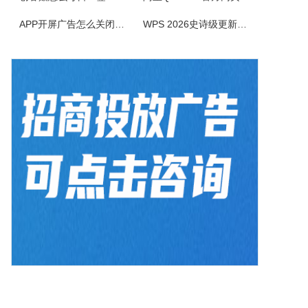
BlazeMediaPro是一款造型新颖，功能齐全的多媒体工具，它支持几乎所有的音频、视频格式及其播放列表（MP3、MP2、ASF、MPG、MPEG、MPE、AVI、WMA、WMV、VIV、MOV、QT、WAV、CDA、DAT、ASX、WAX、M3U、WVX、MIDI、AIFF、AU、SND），能进...
APP开屏广告怎么关闭？3招彻底关闭跳转
WPS 2026史诗级更新！重构存储管理，深度融合AI应用