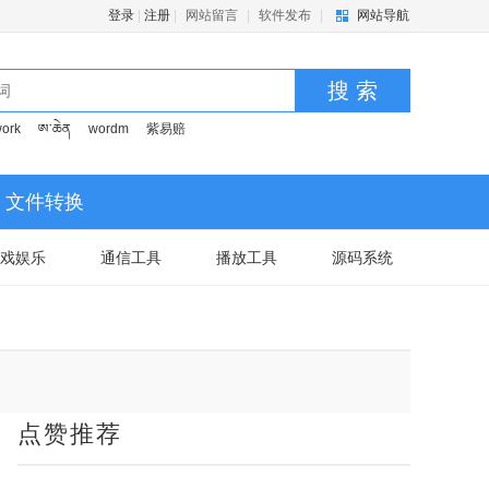
登录
|
注册
|
网站留言
|
软件发布
|
网站导航
搜 索
ork
ཨ་ཆེན
wordm
紫易赔
文件转换
戏娱乐
通信工具
播放工具
源码系统
点赞推荐