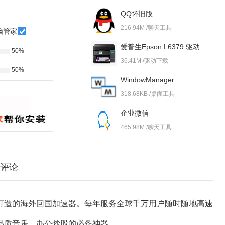
QQ怀旧版
216.94M /聊天工具
脑管家
爱普生Epson L6379 驱动
50%
36.41M /驱动下载
50%
WindowManager
318.68KB /桌面工具
企业微信
465.98M /聊天工具
评论
打造的海外回国加速器。每年服务全球千万用户随时随地高速
品质音乐、办公炒股的必备神器。