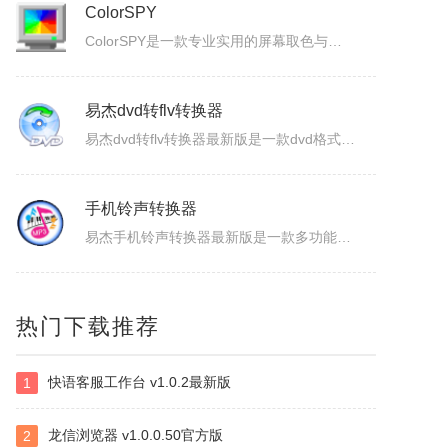
ColorSPY
ColorSPY是一款专业实用的屏幕取色与色码转换工具，用于屏幕任意颜色提取、色码转换与颜色管理，支持多种常用色码格式，广泛应用于网页设计、平面绘图、编程开发等场景。取色精准快速，能轻松获取屏幕任意位置的颜色信息。ColorSPY功能1.实时屏幕取色，鼠标悬停即可获取屏幕任意位置颜色，无需复杂操作。...
易杰dvd转flv转换器
易杰dvd转flv转换器最新版是一款dvd格式转flv格式的应用工具，易杰dvd转flv转换器官方版支持高质量的把DVD光盘转换输出Flash的FLV、SWF、F4V和AVI、VCD、SVCD、WMV等视频格式，易杰dvd转flv转换器还可以把多个片段合并成一个DVD标题/音节。软件特色1、易杰dv...
手机铃声转换器
易杰手机铃声转换器最新版是一款多功能的手机铃声转换软件，易杰手机铃声转换器官方版软件具有强大的音频转换功能，同时还支持视频文件格式转换，易杰手机铃声转换器支持目前所有流行的音、视频文件格式，如：MP3/MP2/OGG/APE/WAV/WMA/等，且转换简单、快速。易杰手机铃声转换器基本简介易杰手机铃...
视频抽帧截图
热门下载推荐
这是是一款本地视频处理工具，支持视频单帧无损导出、视频截图、批量抽帧、视频裁剪、视频拼接和视频变速，素材在本机处理，文件无需上传，适合从视频中提取关键画面、整理多张原图或快速处理视频片段。视频抽帧：播放并定位到目标画面，显示当前帧号，支持上一帧、下一帧微调，一键导出单张PNG无损原图。视频批量抽帧截...
快语客服工作台 v1.0.2最新版
1
虹盘
虹盘是一款云存储产品，核心功能是家庭数据的在线管理、备份、同步、分享，主要特点是家庭成员既可以共同管理家庭内的共享数据，也可以管理自身的个人数据，并且具有消息推送、好友管理、文件外链、多账号登录、日志管理等其他功能，拥有web、pc、android、ios等多个客户端，是云时代家庭数据的管理平台。
龙信浏览器 v1.0.0.50官方版
2