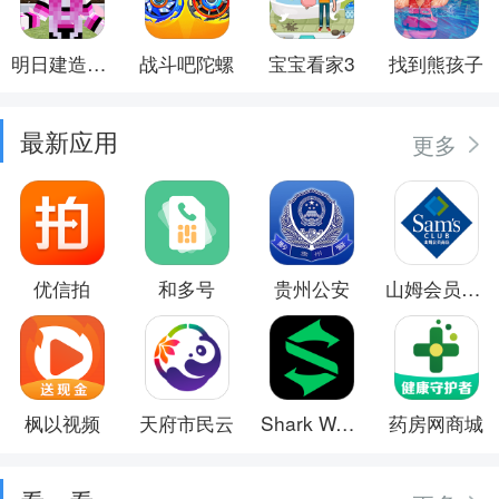
明日建造大师
战斗吧陀螺
宝宝看家3
找到熊孩子
最新应用
更多
优信拍
和多号
贵州公安
山姆会员商店
枫以视频
天府市民云
Shark Wear
药房网商城