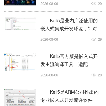
我订个明天早上的闹钟，它
2026-08-06
29
顶多回一段好的。为什么会
这样？因为AI，就是个只会
Keil5是业内广泛使用的
耍嘴皮子的书呆子。它脑子
嵌入式集成开发环境，针对
里有海量知识，但没有真正
ARM、51内核单片机提供编
2026-08-06
29
激发出来实力。而
译、调试、仿真一体化能
AgentSkill，就是给AI大脑装
力，代码编译稳定，调试工
Keil5官方版是嵌入式开
上的一双机械手，它真的能
具成熟，大量开源项目基于
发主流编译工具，适配
解决很多问题。1什么是
该平台开发。新项目需要单
STM32、51单片机等多款芯
AgentSkillSkill指...
2026-08-06
28
独下载对应芯片支持包，新
片，编辑器功能完善，支持
手配置难度较高，正版商业
在线调试、代码仿真，兼容
Keil5是ARM公司推出的
授权费用不菲，未授权版本
众多厂商芯片安装包。软件
专业嵌入式开发编译软件，
存在程序容量限制，适合硬
需要手动添加器件库，初次