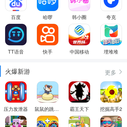
百度
哈啰
韩小圈
夸克
TT语音
快手
中国移动
埋堆堆
火爆新游
更多
压力发泄器
鼠鼠的跳跃冒险
霸王天下
挖掘高手2