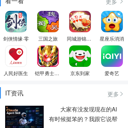
看一看
更多
剑侠情缘·零
三国之旅
同城游锦州五十K
星座乐消消
人民好医生
铠甲勇士格斗无双
京东到家
爱奇艺
IT资讯
更多
大家有没发现现在的AI
有时候挺笨的？我跟它说帮