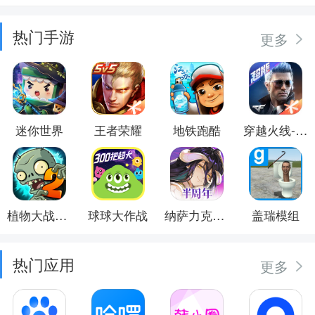
热门手游
更多
迷你世界
王者荣耀
地铁跑酷
穿越火线-枪战王者
植物大战僵尸2
球球大作战
纳萨力克之王
盖瑞模组
热门应用
更多