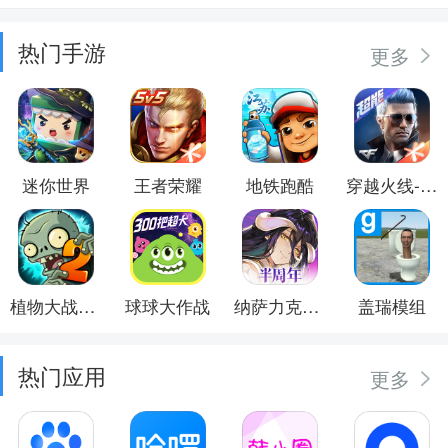
热门手游
更多
迷你世界
王者荣耀
地铁跑酷
穿越火线-枪战王者
植物大战僵尸2
球球大作战
纳萨力克之王
盖瑞模组
热门应用
更多