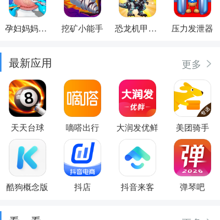
孕妇妈妈日记
挖矿小能手
恐龙机甲射手
压力发泄器
最新应用
更多
天天台球
嘀嗒出行
大润发优鲜
美团骑手
酷狗概念版
抖店
抖音来客
弹琴吧