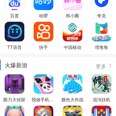
百度
哈啰
韩小圈
夸克
TT语音
快手
中国移动
埋堆堆
火爆新游
更多
眼力大侦探
我做手机壳特好看
颜色大作战
混沌挂机