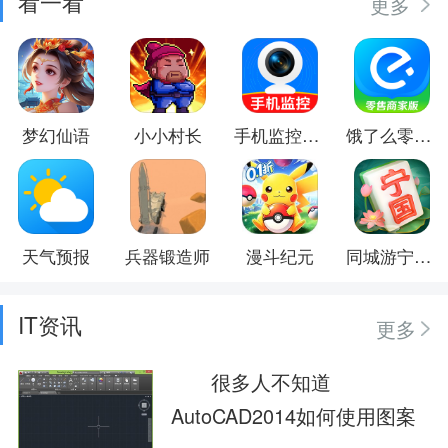
看一看
更多
梦幻仙语
小小村长
手机监控器远程看家
饿了么零售商家版
天气预报
兵器锻造师
漫斗纪元
同城游宁国麻将
IT资讯
更多
很多人不知道
AutoCAD2014如何使用图案