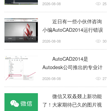
填充?今日为你们带来的文章
2026-08-08
25
是关于AutoCAD2014如何使
用图案填充的内容，还有不
近日有一些小伙伴咨询
清楚小伙伴和小编一起去学
小编AutoCAD2014运行错误
习一下吧。1.打开
怎么办?下面就为大家带来了
2026-08-08
30
AutoCAD2014这款软件，进
AutoCAD2014运行错误怎么
入AutoCAD2014的操作界
办的解决方法，有需要的小
AutoCAD2014是
面，如图所示：2.在该界面内
伙伴可以来了解了解哦。1.打
Autodesk公司推出的专业计
找到矩形选项，如图所示：3.
开控制面板，选择
算机辅助设计（CAD）软
点击矩...
2026-08-08
27
AutodeskAutoCAD2014。2.
件，广泛应用于机械、电
等AutodeskAutoCAD2014的
子、建筑、服装等多个工程
微信又双叒叕上新功能
安装程序加载完毕。3.选择添
与设计领域。作为行业标准
了！大家期待已久的图片视
加/...
工具之一，它提供了强大的