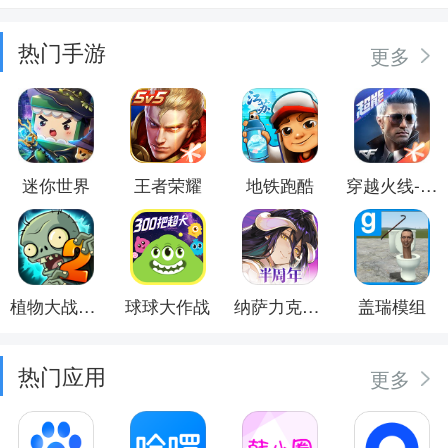
热门手游
更多
迷你世界
王者荣耀
地铁跑酷
穿越火线-枪战王者
植物大战僵尸2
球球大作战
纳萨力克之王
盖瑞模组
热门应用
更多