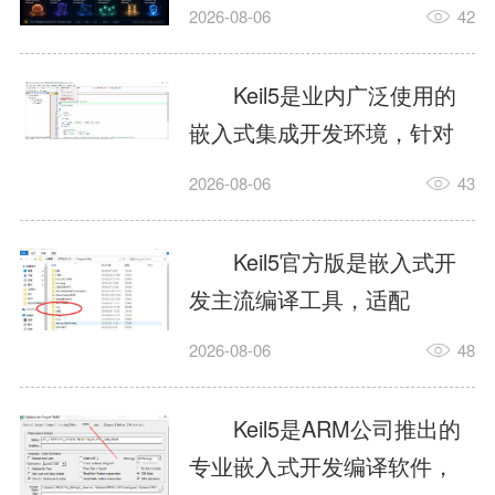
我订个明天早上的闹钟，它
2026-08-06
42
顶多回一段好的。为什么会
这样？因为AI，就是个只会
Keil5是业内广泛使用的
耍嘴皮子的书呆子。它脑子
嵌入式集成开发环境，针对
里有海量知识，但没有真正
ARM、51内核单片机提供编
2026-08-06
43
激发出来实力。而
译、调试、仿真一体化能
AgentSkill，就是给AI大脑装
力，代码编译稳定，调试工
Keil5官方版是嵌入式开
上的一双机械手，它真的能
具成熟，大量开源项目基于
发主流编译工具，适配
解决很多问题。1什么是
该平台开发。新项目需要单
STM32、51单片机等多款芯
AgentSkillSkill指...
2026-08-06
48
独下载对应芯片支持包，新
片，编辑器功能完善，支持
手配置难度较高，正版商业
在线调试、代码仿真，兼容
Keil5是ARM公司推出的
授权费用不菲，未授权版本
众多厂商芯片安装包。软件
专业嵌入式开发编译软件，
存在程序容量限制，适合硬
需要手动添加器件库，初次