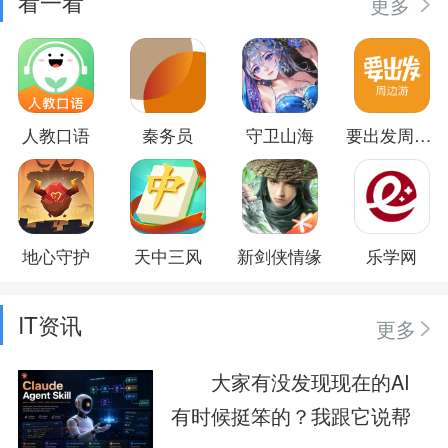
看一看
更多
人教口语
秦务员
守卫山海
要出发周边游
地心守护
天中三风
新剑侠情缘
乐学网
IT资讯
更多
大家有没发现现在的AI
有时候挺笨的？我跟它说帮