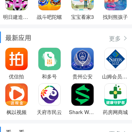
明日建造大师
战斗吧陀螺
宝宝看家3
找到熊孩子
最新应用
更多
优信拍
和多号
贵州公安
山姆会员商店
枫以视频
天府市民云
Shark Wear
药房网商城