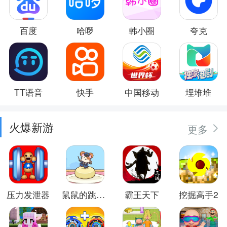
百度
哈啰
韩小圈
夸克
TT语音
快手
中国移动
埋堆堆
火爆新游
更多
压力发泄器
鼠鼠的跳跃冒险
霸王天下
挖掘高手2