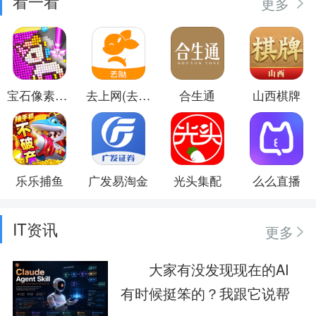
看一看
更多
宝石像素涂色
去上网(去哒)
合生通
山西棋牌
乐乐捕鱼
广发易淘金
光头集配
么么直播
IT资讯
更多
大家有没发现现在的AI
有时候挺笨的？我跟它说帮