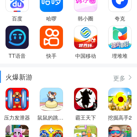
百度
哈啰
韩小圈
夸克
TT语音
快手
中国移动
埋堆堆
火爆新游
更多
压力发泄器
鼠鼠的跳跃冒险
霸王天下
挖掘高手2