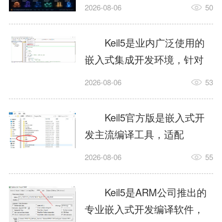
我订个明天早上的闹钟，它
2026-08-06
50
顶多回一段好的。为什么会
这样？因为AI，就是个只会
Keil5是业内广泛使用的
耍嘴皮子的书呆子。它脑子
嵌入式集成开发环境，针对
里有海量知识，但没有真正
ARM、51内核单片机提供编
2026-08-06
53
激发出来实力。而
译、调试、仿真一体化能
AgentSkill，就是给AI大脑装
力，代码编译稳定，调试工
Keil5官方版是嵌入式开
上的一双机械手，它真的能
具成熟，大量开源项目基于
发主流编译工具，适配
解决很多问题。1什么是
该平台开发。新项目需要单
STM32、51单片机等多款芯
AgentSkillSkill指...
2026-08-06
55
独下载对应芯片支持包，新
片，编辑器功能完善，支持
手配置难度较高，正版商业
在线调试、代码仿真，兼容
Keil5是ARM公司推出的
授权费用不菲，未授权版本
众多厂商芯片安装包。软件
专业嵌入式开发编译软件，
存在程序容量限制，适合硬
需要手动添加器件库，初次