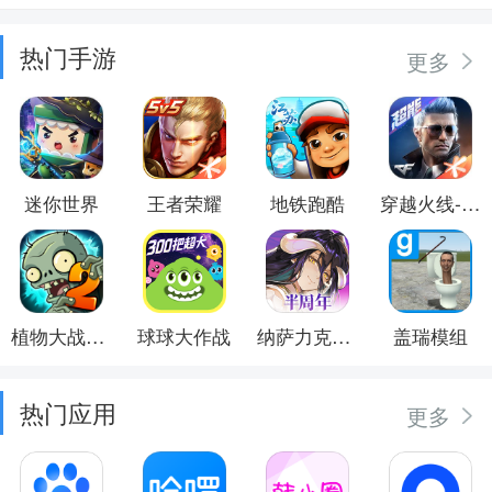
热门手游
更多
迷你世界
王者荣耀
地铁跑酷
穿越火线-枪战王者
植物大战僵尸2
球球大作战
纳萨力克之王
盖瑞模组
热门应用
更多