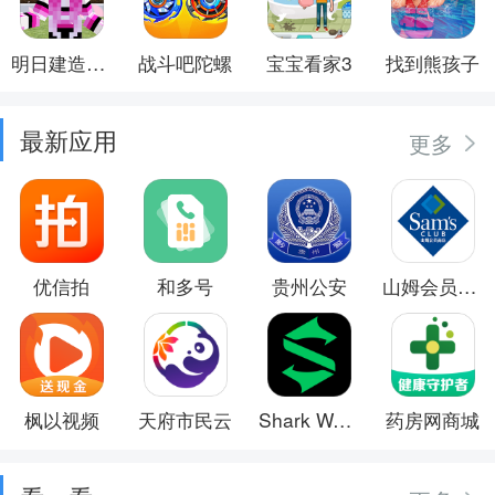
明日建造大师
战斗吧陀螺
宝宝看家3
找到熊孩子
最新应用
更多
优信拍
和多号
贵州公安
山姆会员商店
枫以视频
天府市民云
Shark Wear
药房网商城