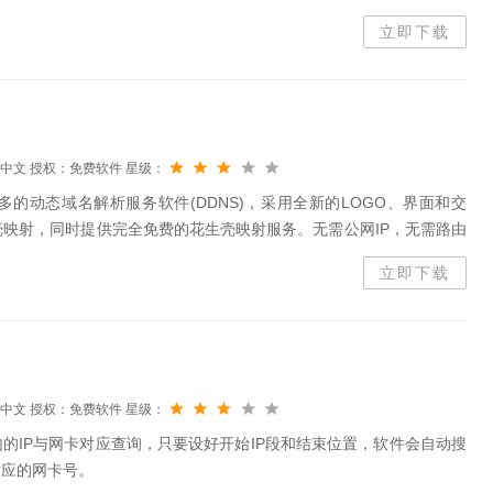
作简单，一键连接动静态节点覆盖超过全国90%的城市代理IP支持安
立即下载
中文
授权：免费软件
星级：
的动态域名解析服务软件(DDNS)，采用全新的LOGO、界面和交
映射，同时提供完全免费的花生壳映射服务。无需公网IP，无需路由
P的问题，支持局域网内UPNP设备发现，让映射添加更简单易用。花
立即下载
中文
授权：免费软件
星级：
内的IP与网卡对应查询，只要设好开始IP段和结束位置，软件会自动搜
对应的网卡号。