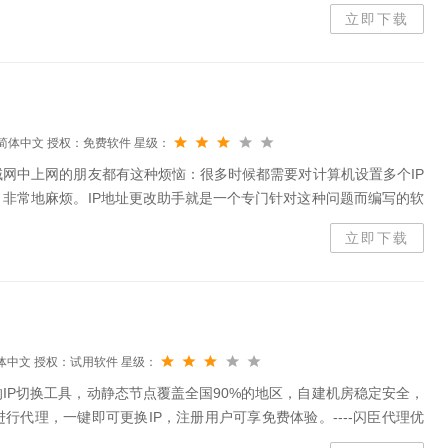
立即下载
简体中文
授权：免费软件
星级：
网中上网的朋友都有这种烦恼：很多时候都需要对计算机设置多个IP
非常地麻烦。IP地址更改助手就是一个专门针对这种问题而编写的软
机自动设置不同的IP地址。
立即下载
体中文
授权：试用软件
星级：
IP切换工具，动静态节点覆盖全国90%的地区，自建机房稳定安全，
行代理，一键即可更换IP，注册用户可享免费体验。----闪臣代理优
优质IP资源，无限流量，操作简单，一键连接动静态节点覆盖超过全国...