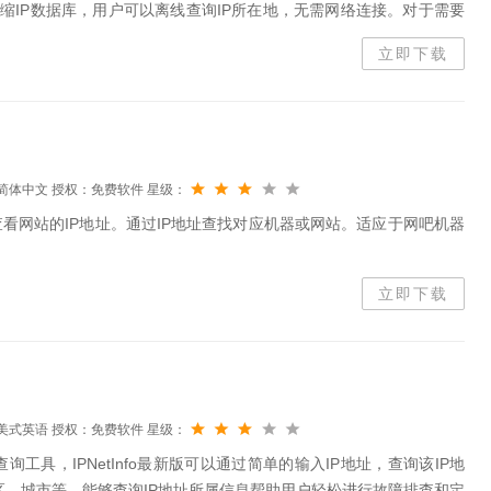
压缩IP数据库，用户可以离线查询IP所在地，无需网络连接。对于需要
line是理想的解决方案。软件介绍IPIn...
立即下载
简体中文
授权：免费软件
星级：
查看网站的IP地址。通过IP地址查找对应机器或网站。适应于网吧机器
立即下载
美式英语
授权：免费软件
星级：
址查询工具，IPNetInfo最新版可以通过简单的输入IP地址，查询该IP地
地区、城市等，能够查询IP地址所属信息帮助用户轻松进行故障排查和定