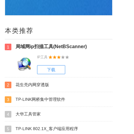
本类推荐
局域网ip扫描工具(NetBScanner)
1
IP工具
下载
花生壳内网穿透版
2
TP-LINK网桥集中管理软件
3
大华工具管家
4
TP-LINK 802.1X_客户端应用程序
5