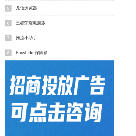
龙信浏览器
5
王者荣耀电脑版
6
推流小助手
7
Easyhider保险箱
8