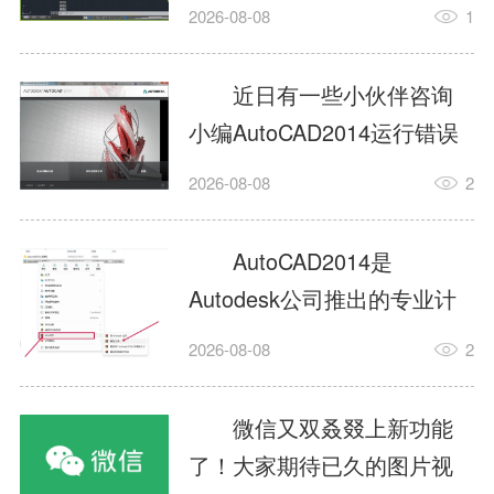
填充?今日为你们带来的文章
2026-08-08
1
是关于AutoCAD2014如何使
用图案填充的内容，还有不
近日有一些小伙伴咨询
清楚小伙伴和小编一起去学
小编AutoCAD2014运行错误
习一下吧。1.打开
怎么办?下面就为大家带来了
2026-08-08
2
AutoCAD2014这款软件，进
AutoCAD2014运行错误怎么
入AutoCAD2014的操作界
办的解决方法，有需要的小
AutoCAD2014是
面，如图所示：2.在该界面内
伙伴可以来了解了解哦。1.打
Autodesk公司推出的专业计
找到矩形选项，如图所示：3.
开控制面板，选择
算机辅助设计（CAD）软
点击矩...
2026-08-08
2
AutodeskAutoCAD2014。2.
件，广泛应用于机械、电
等AutodeskAutoCAD2014的
子、建筑、服装等多个工程
微信又双叒叕上新功能
安装程序加载完毕。3.选择添
与设计领域。作为行业标准
了！大家期待已久的图片视
加/...
工具之一，它提供了强大的