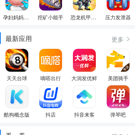
孕妇妈妈日记
挖矿小能手
恐龙机甲射手
压力发泄器
最新应用
更多
天天台球
嘀嗒出行
大润发优鲜
美团骑手
酷狗概念版
抖店
抖音来客
弹琴吧