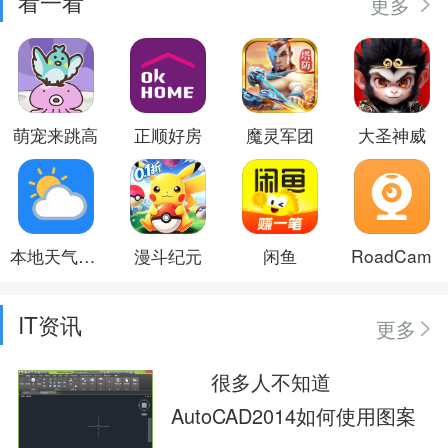
看一看
更多
萌宠来跳高
正顺好房
魔灵军团
大圣神威
本地天气预报
漫斗纪元
闲鱼
RoadCam
IT资讯
更多
很多人不知道
AutoCAD2014如何使用图案