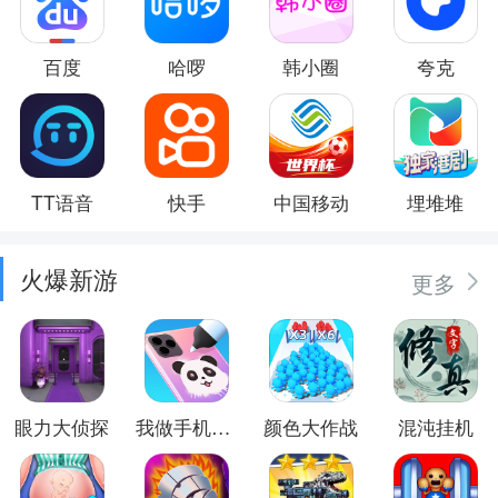
百度
哈啰
韩小圈
夸克
TT语音
快手
中国移动
埋堆堆
火爆新游
更多
眼力大侦探
我做手机壳特好看
颜色大作战
混沌挂机