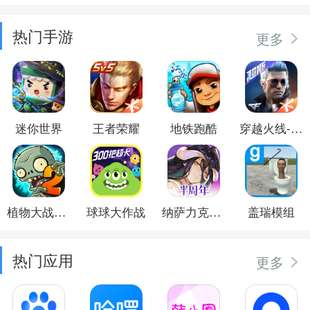
热门手游
更多
迷你世界
王者荣耀
地铁跑酷
穿越火线-枪战王者
植物大战僵尸2
球球大作战
纳萨力克之王
盖瑞模组
热门应用
更多