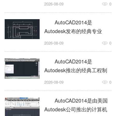
工具，主打稳定2D施工图绘
2026-08-09
0
制与轻量化三维建模，适配
建筑、机械、室内、市政多
AutoCAD2014是
行业工程设计。版本新增图
Autodesk发布的经典专业
纸标签页、实景地理地图、
CAD制图设计软件，是工程
2026-08-09
0
协同设计交流模块，优化命
设计领域使用率极高的老牌
令行智能纠错与图层批量管
绘图工具。软件专注精准二
AutoCAD2014是
理，支持Win8触屏操作、点
维绘图、图纸编辑、参数化
Autodesk推出的经典工程制
云扫描数据导入，兼容各类
设计及基础三维建模，广泛
图设计软件，主打高效精准
DWG图纸格式，文件互通...
2026-08-09
0
应用于建筑设计、机械制
的二维工程绘图与基础三维
造、土木工程、室内设计等
建模作业，适配建筑、机
AutoCAD2014是由美国
多个行业。软件优化绘图流
械、市政、室内设计等多行
Autodesk公司推出的计算机
畅度与文件兼容性，支持参
业场景。软件优化运行机制