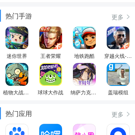
热门手游
更多
迷你世界
王者荣耀
地铁跑酷
穿越火线-枪战王者
植物大战僵尸2
球球大作战
纳萨力克之王
盖瑞模组
热门应用
更多