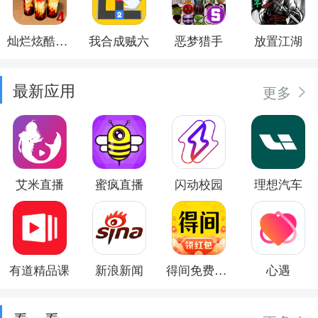
灿烂炫酷模拟器
我合成贼六
恶梦猎手
放置江湖
最新应用
更多
艾米直播
蜜疯直播
闪动校园
理想汽车
有道精品课
新浪新闻
得间免费小说
心遇