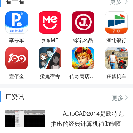
看一看
更多
享停车
京东ME
锦诺名品
河北银行
壹佰金
猛鬼宿舍
传奇商店：经营与打造
狂飙机车
IT资讯
更多
AutoCAD2014是欧特克
推出的经典计算机辅助制图