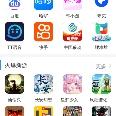
百度
哈啰
韩小圈
夸克
TT语音
快手
中国移动
埋堆堆
火爆新游
更多
仙命决
长安幻想
星梦少女换装
疯狂进化防卫战