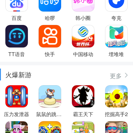
百度
哈啰
韩小圈
夸克
TT语音
快手
中国移动
埋堆堆
火爆新游
更多
压力发泄器
鼠鼠的跳跃冒险
霸王天下
挖掘高手2