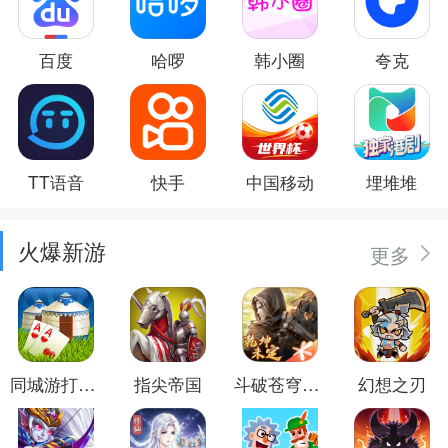
百度
哈啰
韩小圈
夸克
TT语音
快手
中国移动
埋堆堆
火爆新游
更多
同城游打大尖
指尖帝国
斗破苍穹：异火重燃
幻想之刃