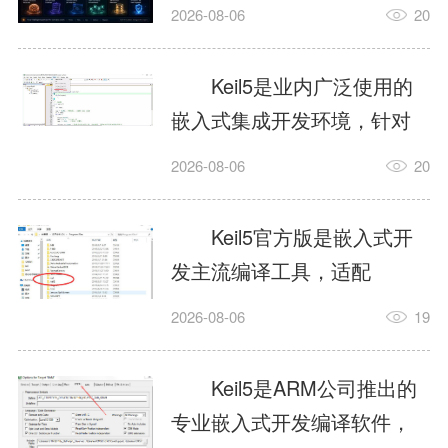
我订个明天早上的闹钟，它
2026-08-06
20
顶多回一段好的。为什么会
这样？因为AI，就是个只会
Keil5是业内广泛使用的
耍嘴皮子的书呆子。它脑子
嵌入式集成开发环境，针对
里有海量知识，但没有真正
ARM、51内核单片机提供编
2026-08-06
20
激发出来实力。而
译、调试、仿真一体化能
AgentSkill，就是给AI大脑装
力，代码编译稳定，调试工
Keil5官方版是嵌入式开
上的一双机械手，它真的能
具成熟，大量开源项目基于
发主流编译工具，适配
解决很多问题。1什么是
该平台开发。新项目需要单
STM32、51单片机等多款芯
AgentSkillSkill指...
2026-08-06
19
独下载对应芯片支持包，新
片，编辑器功能完善，支持
手配置难度较高，正版商业
在线调试、代码仿真，兼容
Keil5是ARM公司推出的
授权费用不菲，未授权版本
众多厂商芯片安装包。软件
专业嵌入式开发编译软件，
存在程序容量限制，适合硬
需要手动添加器件库，初次