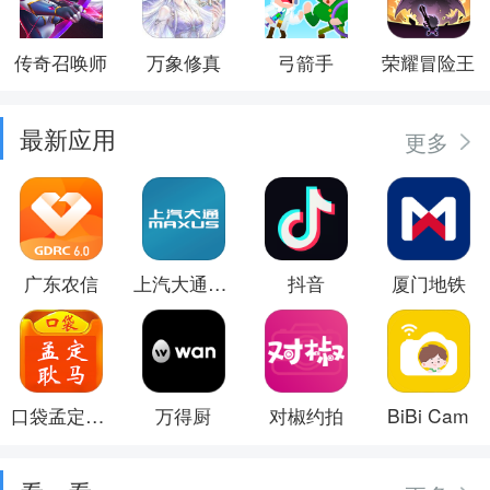
传奇召唤师
万象修真
弓箭手
荣耀冒险王
最新应用
更多
广东农信
上汽大通MAXUS
抖音
厦门地铁
口袋孟定耿马
万得厨
对椒约拍
BiBi Cam