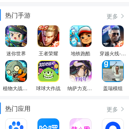
热门手游
更多
迷你世界
王者荣耀
地铁跑酷
穿越火线-枪战王者
植物大战僵尸2
球球大作战
纳萨力克之王
盖瑞模组
热门应用
更多