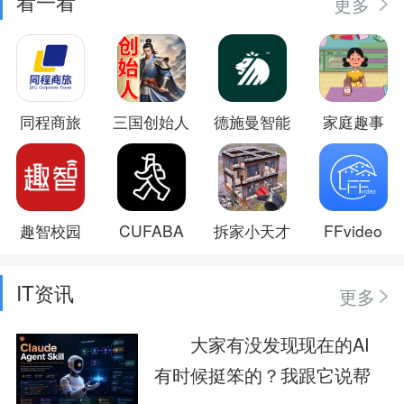
看一看
更多
同程商旅
三国创始人
德施曼智能
家庭趣事
趣智校园
CUFABA
拆家小天才
FFvideo
IT资讯
更多
大家有没发现现在的AI
有时候挺笨的？我跟它说帮