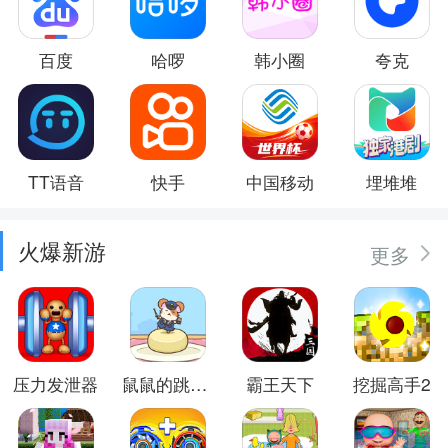
百度
哈啰
韩小圈
夸克
TT语音
快手
中国移动
埋堆堆
火爆新游
更多
压力发泄器
鼠鼠的跳跃冒险
霸王天下
挖掘高手2