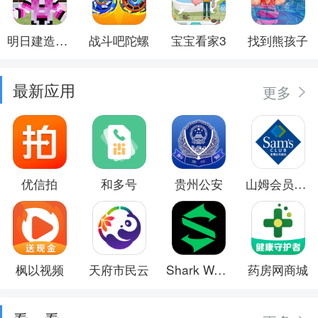
明日建造大师
战斗吧陀螺
宝宝看家3
找到熊孩子
最新应用
更多
优信拍
和多号
贵州公安
山姆会员商店
枫以视频
天府市民云
Shark Wear
药房网商城