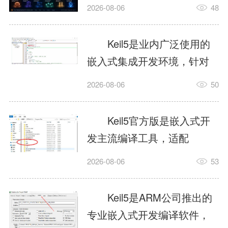
我订个明天早上的闹钟，它
2026-08-06
48
顶多回一段好的。为什么会
这样？因为AI，就是个只会
Keil5是业内广泛使用的
耍嘴皮子的书呆子。它脑子
嵌入式集成开发环境，针对
里有海量知识，但没有真正
ARM、51内核单片机提供编
2026-08-06
50
激发出来实力。而
译、调试、仿真一体化能
AgentSkill，就是给AI大脑装
力，代码编译稳定，调试工
Keil5官方版是嵌入式开
上的一双机械手，它真的能
具成熟，大量开源项目基于
发主流编译工具，适配
解决很多问题。1什么是
该平台开发。新项目需要单
STM32、51单片机等多款芯
AgentSkillSkill指...
2026-08-06
53
独下载对应芯片支持包，新
片，编辑器功能完善，支持
手配置难度较高，正版商业
在线调试、代码仿真，兼容
Keil5是ARM公司推出的
授权费用不菲，未授权版本
众多厂商芯片安装包。软件
专业嵌入式开发编译软件，
存在程序容量限制，适合硬
需要手动添加器件库，初次