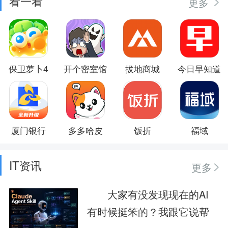
看一看
更多
保卫萝卜4
开个密室馆
拔地商城
今日早知道
厦门银行
多多哈皮
饭折
福域
IT资讯
更多
大家有没发现现在的AI
有时候挺笨的？我跟它说帮