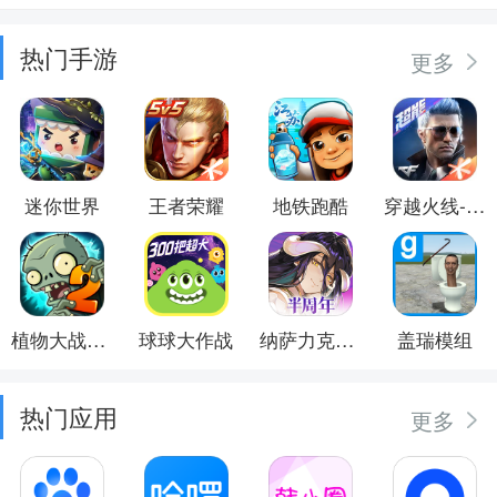
热门手游
更多
迷你世界
王者荣耀
地铁跑酷
穿越火线-枪战王者
植物大战僵尸2
球球大作战
纳萨力克之王
盖瑞模组
热门应用
更多