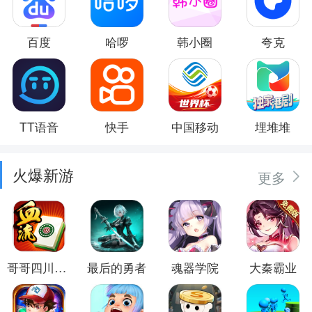
百度
哈啰
韩小圈
夸克
TT语音
快手
中国移动
埋堆堆
火爆新游
更多
哥哥四川麻将
最后的勇者
魂器学院
大秦霸业