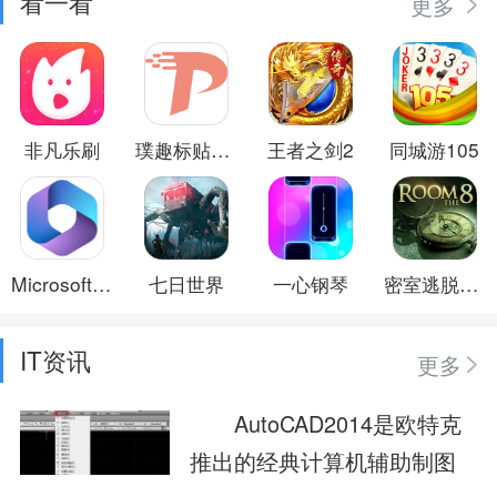
看一看
更多
非凡乐刷
璞趣标贴打印
王者之剑2
同城游105
Microsoft 365 (Office)
七日世界
一心钢琴
密室逃脱8红色豪宅
IT资讯
更多
AutoCAD2014是欧特克
推出的经典计算机辅助制图