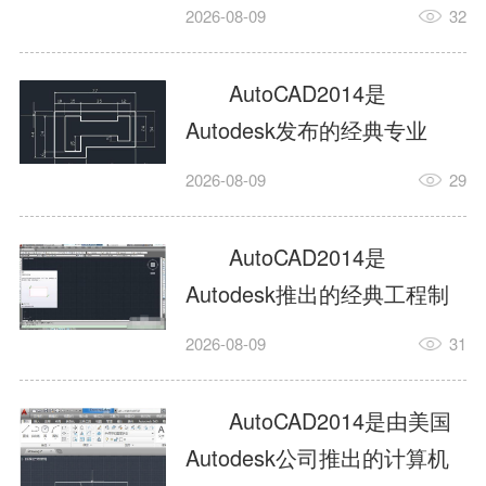
工具，主打稳定2D施工图绘
2026-08-09
32
制与轻量化三维建模，适配
建筑、机械、室内、市政多
AutoCAD2014是
行业工程设计。版本新增图
Autodesk发布的经典专业
纸标签页、实景地理地图、
CAD制图设计软件，是工程
2026-08-09
29
协同设计交流模块，优化命
设计领域使用率极高的老牌
令行智能纠错与图层批量管
绘图工具。软件专注精准二
AutoCAD2014是
理，支持Win8触屏操作、点
维绘图、图纸编辑、参数化
Autodesk推出的经典工程制
云扫描数据导入，兼容各类
设计及基础三维建模，广泛
图设计软件，主打高效精准
DWG图纸格式，文件互通...
2026-08-09
31
应用于建筑设计、机械制
的二维工程绘图与基础三维
造、土木工程、室内设计等
建模作业，适配建筑、机
AutoCAD2014是由美国
多个行业。软件优化绘图流
械、市政、室内设计等多行
Autodesk公司推出的计算机
畅度与文件兼容性，支持参
业场景。软件优化运行机制