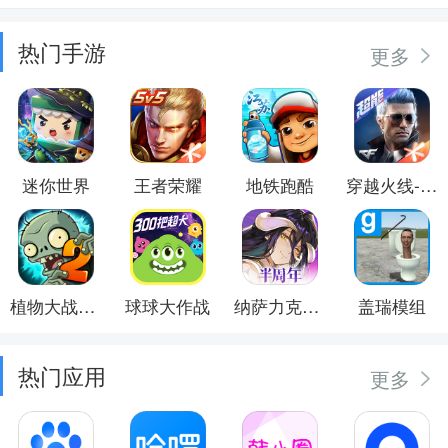
热门手游
更多
迷你世界
王者荣耀
地铁跑酷
穿越火线-枪战王者
植物大战僵尸2
球球大作战
纳萨力克之王
盖瑞模组
热门应用
更多