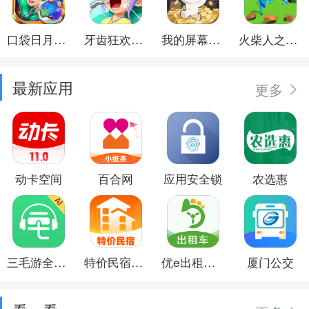
口袋日月游戏软件
牙齿狂欢派对
我的屏幕在喷钱
火柴人之觉醒年代
最新应用
更多
动卡空间
百合网
应用安全锁
农选惠
三毛游全球景点讲解语音导游
特价民宿预订
优e出租司机
厦门公交