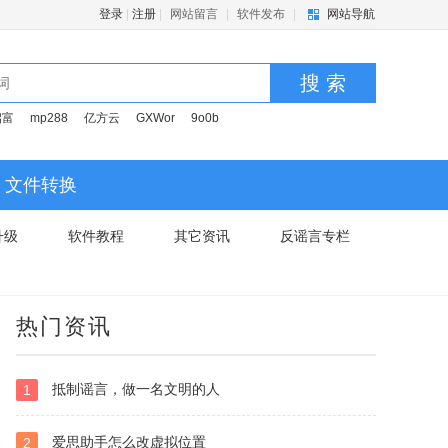
登录
|
注册
|
网站留言
|
软件发布
|
网站导航
搜 索
启富
mp288
亿方云
GXWor
9o0b
文件转换
升级
软件教程
其它资讯
反谣言专栏
热门资讯
抵制谣言，做一名文明的人
1
爱思助手怎么改虚拟位置
2