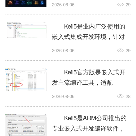
我订个明天早上的闹钟，它
2026-08-06
29
顶多回一段好的。为什么会
这样？因为AI，就是个只会
Keil5是业内广泛使用的
耍嘴皮子的书呆子。它脑子
嵌入式集成开发环境，针对
里有海量知识，但没有真正
ARM、51内核单片机提供编
2026-08-06
29
激发出来实力。而
译、调试、仿真一体化能
AgentSkill，就是给AI大脑装
力，代码编译稳定，调试工
Keil5官方版是嵌入式开
上的一双机械手，它真的能
具成熟，大量开源项目基于
发主流编译工具，适配
解决很多问题。1什么是
该平台开发。新项目需要单
STM32、51单片机等多款芯
AgentSkillSkill指...
2026-08-06
28
独下载对应芯片支持包，新
片，编辑器功能完善，支持
手配置难度较高，正版商业
在线调试、代码仿真，兼容
Keil5是ARM公司推出的
授权费用不菲，未授权版本
众多厂商芯片安装包。软件
专业嵌入式开发编译软件，
存在程序容量限制，适合硬
需要手动添加器件库，初次