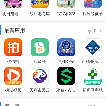
明日建造大师
战斗吧陀螺
宝宝看家3
找到熊孩子
最新应用
更多
优信拍
和多号
贵州公安
山姆会员商店
枫以视频
天府市民云
Shark Wear
药房网商城