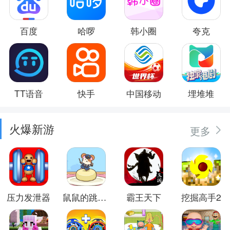
百度
哈啰
韩小圈
夸克
TT语音
快手
中国移动
埋堆堆
火爆新游
更多
压力发泄器
鼠鼠的跳跃冒险
霸王天下
挖掘高手2