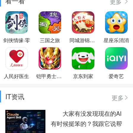
看一看
更多
剑侠情缘·零
三国之旅
同城游锦州五十K
星座乐消消
人民好医生
铠甲勇士格斗无双
京东到家
爱奇艺
IT资讯
更多
大家有没发现现在的AI
有时候挺笨的？我跟它说帮