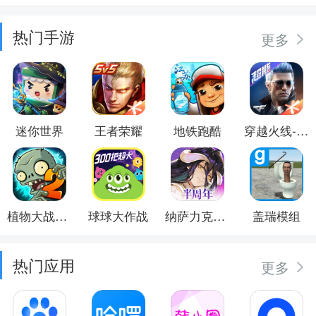
热门手游
更多
迷你世界
王者荣耀
地铁跑酷
穿越火线-枪战王者
植物大战僵尸2
球球大作战
纳萨力克之王
盖瑞模组
热门应用
更多