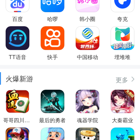
百度
哈啰
韩小圈
夸克
TT语音
快手
中国移动
埋堆堆
火爆新游
更多
哥哥四川麻将
最后的勇者
魂器学院
大秦霸业