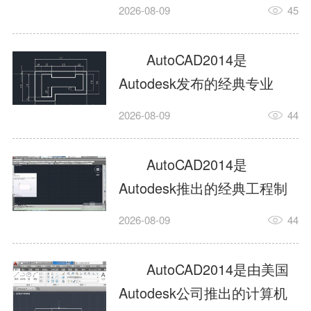
工具，主打稳定2D施工图绘
2026-08-09
45
制与轻量化三维建模，适配
建筑、机械、室内、市政多
AutoCAD2014是
行业工程设计。版本新增图
Autodesk发布的经典专业
纸标签页、实景地理地图、
CAD制图设计软件，是工程
2026-08-09
44
协同设计交流模块，优化命
设计领域使用率极高的老牌
令行智能纠错与图层批量管
绘图工具。软件专注精准二
AutoCAD2014是
理，支持Win8触屏操作、点
维绘图、图纸编辑、参数化
Autodesk推出的经典工程制
云扫描数据导入，兼容各类
设计及基础三维建模，广泛
图设计软件，主打高效精准
DWG图纸格式，文件互通...
2026-08-09
44
应用于建筑设计、机械制
的二维工程绘图与基础三维
造、土木工程、室内设计等
建模作业，适配建筑、机
AutoCAD2014是由美国
多个行业。软件优化绘图流
械、市政、室内设计等多行
Autodesk公司推出的计算机
畅度与文件兼容性，支持参
业场景。软件优化运行机制