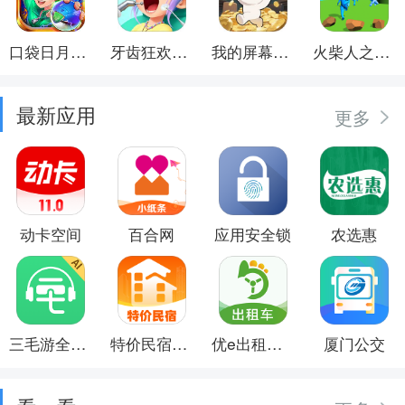
口袋日月游戏软件
牙齿狂欢派对
我的屏幕在喷钱
火柴人之觉醒年代
最新应用
更多
动卡空间
百合网
应用安全锁
农选惠
三毛游全球景点讲解语音导游
特价民宿预订
优e出租司机
厦门公交