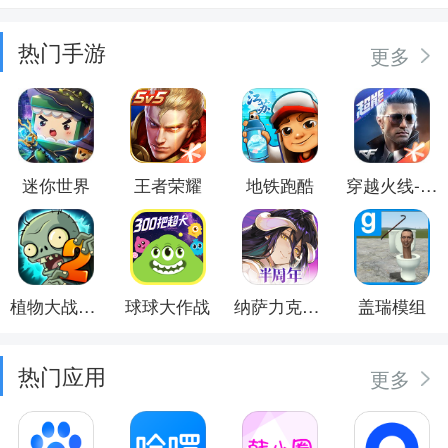
热门手游
更多
迷你世界
王者荣耀
地铁跑酷
穿越火线-枪战王者
植物大战僵尸2
球球大作战
纳萨力克之王
盖瑞模组
热门应用
更多