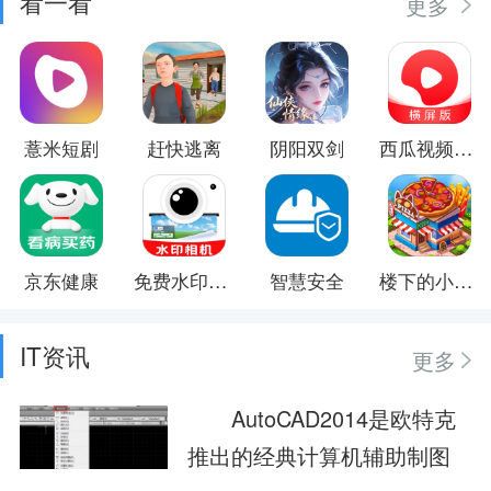
看一看
更多
薏米短剧
赶快逃离
阴阳双剑
西瓜视频横屏版
京东健康
免费水印相机拍照
智慧安全
楼下的小餐厅
IT资讯
更多
AutoCAD2014是欧特克
推出的经典计算机辅助制图