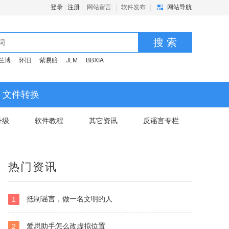
登录
|
注册
|
网站留言
|
软件发布
|
网站导航
搜 索
兰博
怀旧
紫易赔
JLM
BBXIA
文件转换
升级
软件教程
其它资讯
反谣言专栏
热门资讯
抵制谣言，做一名文明的人
1
爱思助手怎么改虚拟位置
2