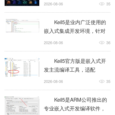
我订个明天早上的闹钟，它
2026-08-06
35
顶多回一段好的。为什么会
这样？因为AI，就是个只会
Keil5是业内广泛使用的
耍嘴皮子的书呆子。它脑子
嵌入式集成开发环境，针对
里有海量知识，但没有真正
ARM、51内核单片机提供编
2026-08-06
36
激发出来实力。而
译、调试、仿真一体化能
AgentSkill，就是给AI大脑装
力，代码编译稳定，调试工
Keil5官方版是嵌入式开
上的一双机械手，它真的能
具成熟，大量开源项目基于
发主流编译工具，适配
解决很多问题。1什么是
该平台开发。新项目需要单
STM32、51单片机等多款芯
AgentSkillSkill指...
2026-08-06
35
独下载对应芯片支持包，新
片，编辑器功能完善，支持
手配置难度较高，正版商业
在线调试、代码仿真，兼容
Keil5是ARM公司推出的
授权费用不菲，未授权版本
众多厂商芯片安装包。软件
专业嵌入式开发编译软件，
存在程序容量限制，适合硬
需要手动添加器件库，初次