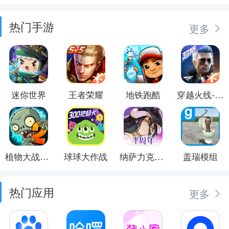
热门手游
更多
迷你世界
王者荣耀
地铁跑酷
穿越火线-枪战王者
植物大战僵尸2
球球大作战
纳萨力克之王
盖瑞模组
热门应用
更多