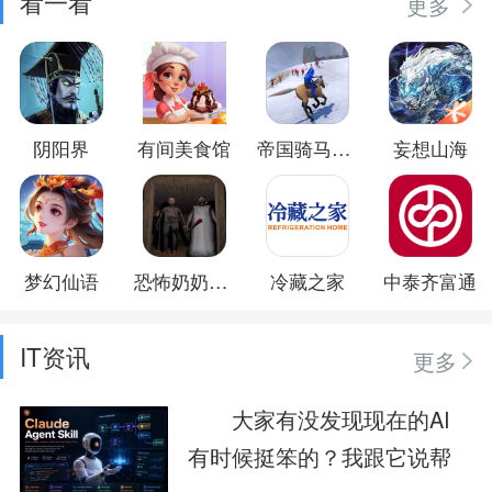
看一看
更多
阴阳界
有间美食馆
帝国骑马砍杀
妄想山海
梦幻仙语
恐怖奶奶惊魂夜
冷藏之家
中泰齐富通
IT资讯
更多
大家有没发现现在的AI
有时候挺笨的？我跟它说帮