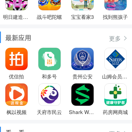
明日建造大师
战斗吧陀螺
宝宝看家3
找到熊孩子
最新应用
更多
优信拍
和多号
贵州公安
山姆会员商店
枫以视频
天府市民云
Shark Wear
药房网商城