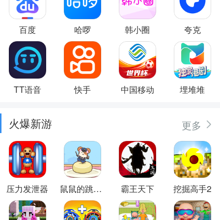
百度
哈啰
韩小圈
夸克
TT语音
快手
中国移动
埋堆堆
火爆新游
更多
压力发泄器
鼠鼠的跳跃冒险
霸王天下
挖掘高手2