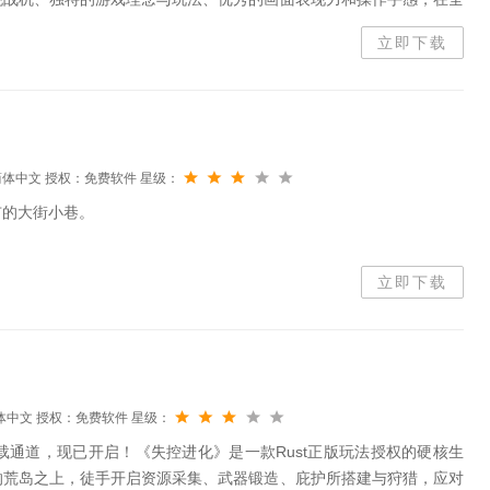
汇集各国知名舰船、战机超300种，搭配200种导弹、电...
立即下载
简体中文
授权：免费软件
星级：
市的大街小巷。
立即下载
体中文
授权：免费软件
星级：
载通道，现已开启！《失控进化》是一款Rust正版玩法授权的硬核生
的荒岛之上，徒手开启资源采集、武器锻造、庇护所搭建与狩猎，应对