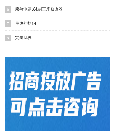
魔兽争霸3冰封王座修改器
6
最终幻想14
7
完美世界
8