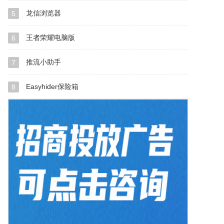
龙信浏览器
5
王者荣耀电脑版
6
推流小助手
7
Easyhider保险箱
8