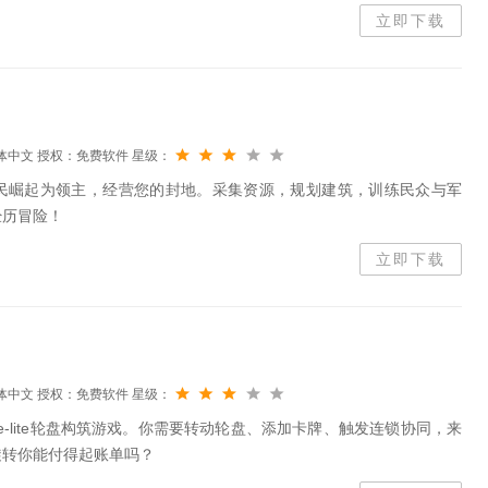
王摄政，权力的天平摇摇欲坠。各方势力齐登场，宦官争权夺势，北昭
立即下载
体中文
授权：免费软件
星级：
民崛起为领主，经营您的封地。采集资源，规划建筑，训练民众与军
经历冒险！
立即下载
体中文
授权：免费软件
星级：
e-lite轮盘构筑游戏。你需要转动轮盘、添加卡牌、触发连锁协同，来
旋转你能付得起账单吗？