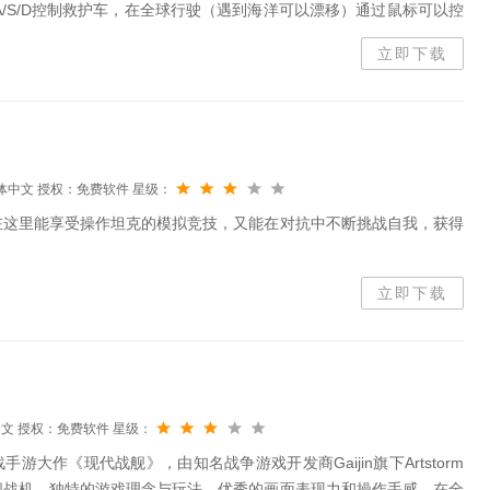
A/S/D控制救护车，在全球行驶（遇到海洋可以漂移）通过鼠标可以控
立即下载
体中文
授权：免费软件
星级：
在这里能享受操作坦克的模拟竞技，又能在对抗中不断挑战自我，获得
立即下载
中文
授权：免费软件
星级：
手游大作《现代战舰》，由知名战争游戏开发商Gaijin旗下Artstorm
舰战机、独特的游戏理念与玩法、优秀的画面表现力和操作手感，在全