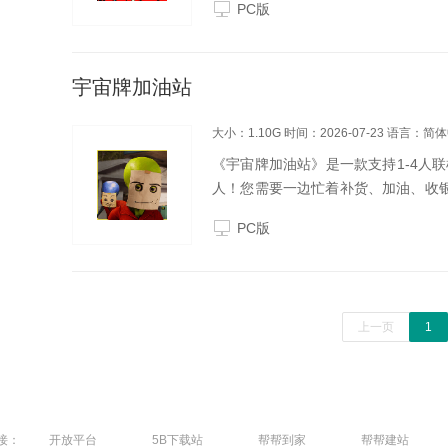
PC版
宇宙牌加油站
大小：1.10G
时间：2026-07-23
语言：简体
《宇宙牌加油站》是一款支持1-4人
人！您需要一边忙着补货、加油、收银
了！
PC版
上一页
1
接：
开放平台
5B下载站
帮帮到家
帮帮建站