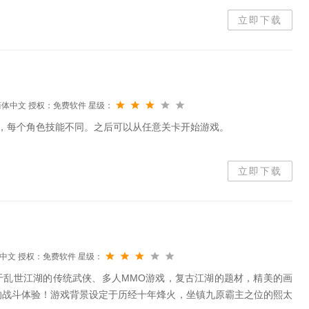
存挑战。没见过这么野的生存对抗游戏！Rust正版玩法授权这一次，
立即下载
简体中文
授权：免费软件
星级：
，每个角色技能不同。之后可以从任意关卡开始游戏。
立即下载
中文
授权：免费软件
星级：
于乱世江湖的传统武侠、多人MMO游戏，复古江湖的题材，精美的画
的战斗体验！游戏背景设定于历经十年烽火，坐镇九原霸主之位的熙太