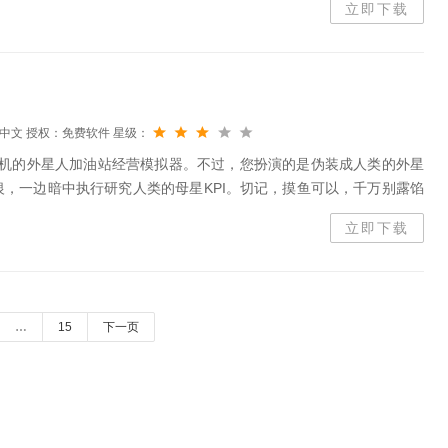
立即下载
中文
授权：免费软件
星级：
联机的外星人加油站经营模拟器。不过，您扮演的是伪装成人类的外星
，一边暗中执行研究人类的母星KPI。切记，摸鱼可以，千万别露馅
立即下载
…
15
下一页