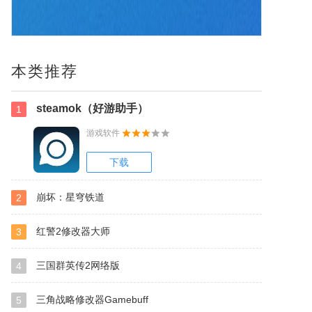
本类推荐
steamok（好游助手）
1
游戏软件
下载
崩坏：星穹铁道
2
红警2修改器大师
3
三国群英传2网络版
4
三角战略修改器Gamebuff
5