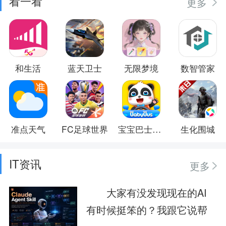
看一看
更多
和生活
蓝天卫士
无限梦境
数智管家
准点天气
FC足球世界
宝宝巴士大全
生化围城
IT资讯
更多
大家有没发现现在的AI
有时候挺笨的？我跟它说帮