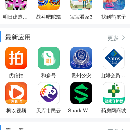
明日建造大师
战斗吧陀螺
宝宝看家3
找到熊孩子
最新应用
更多
优信拍
和多号
贵州公安
山姆会员商店
枫以视频
天府市民云
Shark Wear
药房网商城