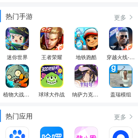
热门手游
更多
迷你世界
王者荣耀
地铁跑酷
穿越火线-枪战王者
植物大战僵尸2
球球大作战
纳萨力克之王
盖瑞模组
热门应用
更多