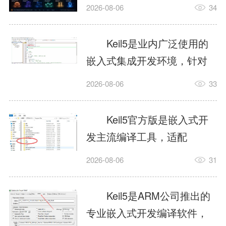
我订个明天早上的闹钟，它
2026-08-06
34
顶多回一段好的。为什么会
这样？因为AI，就是个只会
Keil5是业内广泛使用的
耍嘴皮子的书呆子。它脑子
嵌入式集成开发环境，针对
里有海量知识，但没有真正
ARM、51内核单片机提供编
2026-08-06
33
激发出来实力。而
译、调试、仿真一体化能
AgentSkill，就是给AI大脑装
力，代码编译稳定，调试工
Keil5官方版是嵌入式开
上的一双机械手，它真的能
具成熟，大量开源项目基于
发主流编译工具，适配
解决很多问题。1什么是
该平台开发。新项目需要单
STM32、51单片机等多款芯
AgentSkillSkill指...
2026-08-06
31
独下载对应芯片支持包，新
片，编辑器功能完善，支持
手配置难度较高，正版商业
在线调试、代码仿真，兼容
Keil5是ARM公司推出的
授权费用不菲，未授权版本
众多厂商芯片安装包。软件
专业嵌入式开发编译软件，
存在程序容量限制，适合硬
需要手动添加器件库，初次