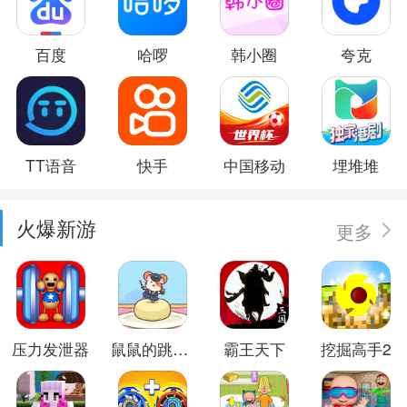
百度
哈啰
韩小圈
夸克
TT语音
快手
中国移动
埋堆堆
火爆新游
更多
压力发泄器
鼠鼠的跳跃冒险
霸王天下
挖掘高手2