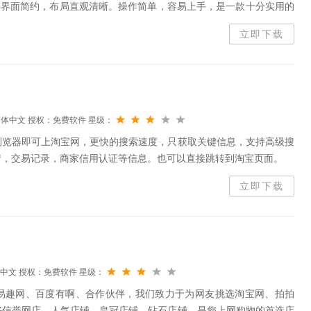
件界面简约，布局直观清晰。操作简单，容易上手，是一款十分实用的
的浏览器(双核浏览器请切换到兼容模式再使用本功能)。在浏览网页
立即下载
简体中文
授权：免费软件
星级：
浏览器即可上淘宝网，更快的搜索速度，只获取关键信息，支持高级搜
情，交易记录，商家信用认证等信息。也可以直接跳转到淘宝页面。
立即下载
中文
授权：免费软件
星级：
易趣网、百度有啊、合作伙伴，我们致力于为网友挑选淘宝网、拍拍
好信誉网店、人气店铺、皇冠店铺、钻石店铺。是您上网购物的首选店