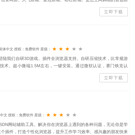
大全，精品特价店铺网址导航，让您从此购物更顺心。
立即下载
简体中文
授权：免费软件
星级：
登陆我们自研3D游戏。插件全浏览器支持。自研压缩技术，比常规游
页技术。超小微端1.5M左右，一键安装。通过微软认证，赛门铁克认
人竞技PK。同服支持3千人在线。极致的画面效果CG、动态可破坏
立即下载
中文
授权：免费软件
星级：
CSDN网站辅助工具。解决你在浏览器上遇到的各种问题，无论你是学
这个插件，打造个性化浏览器，提升工作学习效率。感兴趣的朋友快来