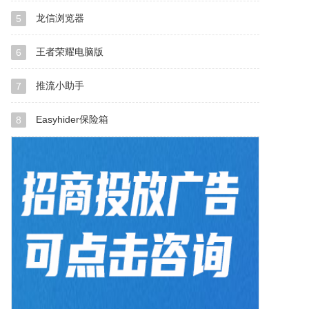
龙信浏览器
5
王者荣耀电脑版
6
推流小助手
7
Easyhider保险箱
8