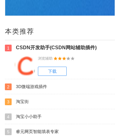
本类推荐
CSDN开发助手(CSDN网站辅助插件)
1
浏览辅助
下载
3D微端游戏插件
2
淘宝街
3
淘宝小小助手
4
睿元网页智能填表专家
5