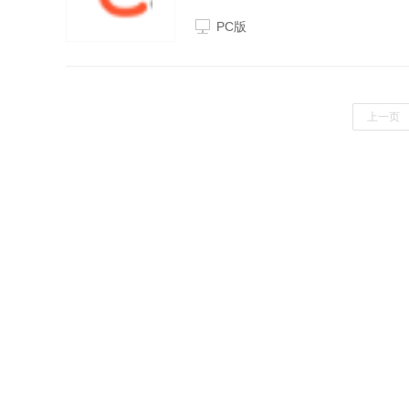
下载使用吧。功能介绍专为程序员服
PC版
签页万能搜索框...
上一页