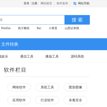
登录
|
注册
|
网站留言
|
软件发布
|
网站导航
搜 索
RedGa
热汗舞蹈
flac
小掌贵
山西证券期
文件转换
戏娱乐
通信工具
播放工具
源码系统
软件栏目
网络软件
系统工具
图形图像
应用软件
行业软件
杀毒安全