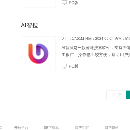
PC版
Chromium48.0....
AI智搜
大小：17.51M
时间：2024-05-24
语言：简
AI智搜是一款智能搜索软件，支持关
围很广，操作也比较方便，帮助用户更
excel两种文档格式；多线程搜索
PC版
关键词过...
上一页
接：
开放平台
5B下载站
帮帮到家
帮帮建站