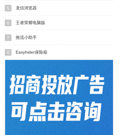
龙信浏览器
5
王者荣耀电脑版
6
推流小助手
7
Easyhider保险箱
8