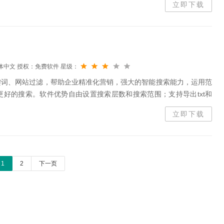
立即下载
体中文
授权：免费软件
星级：
键词、网站过滤，帮助企业精准化营销，强大的智能搜索能力，运用范
好的搜索。软件优势自由设置搜索层数和搜索范围；支持导出txt和
，支持自由调整搜索线程；EDK电子邮件营销。功能介绍支持过滤功能，
立即下载
1
2
下一页