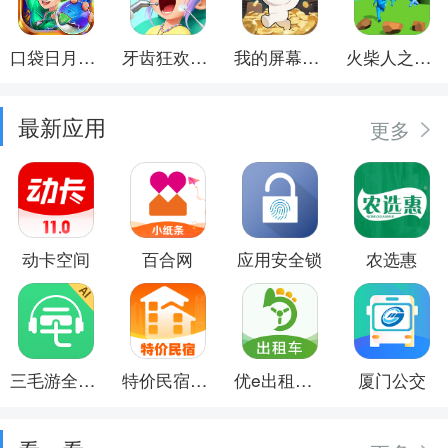
口袋日月游戏软件
牙齿狂欢派对
我的屏幕在喷钱
火柴人之觉醒年代
最新应用
更多
动卡空间
百合网
应用安全锁
农选惠
三毛游全球景点讲解语音导游
特价民宿预订
优e出租司机
厦门公交