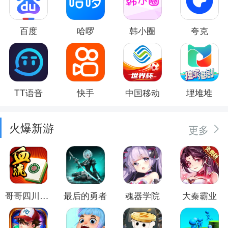
百度
哈啰
韩小圈
夸克
TT语音
快手
中国移动
埋堆堆
火爆新游
更多
哥哥四川麻将
最后的勇者
魂器学院
大秦霸业