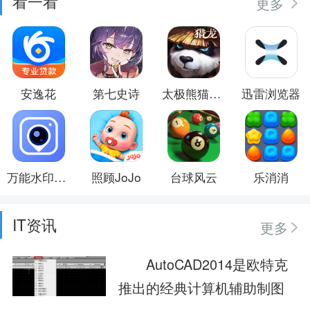
看一看
更多
安逸花
第七史诗
太极熊猫3:猎龙
迅雷浏览器
万能水印相机
照顾JoJo
台球风云
乐消消
IT资讯
更多
AutoCAD2014是欧特克
推出的经典计算机辅助制图