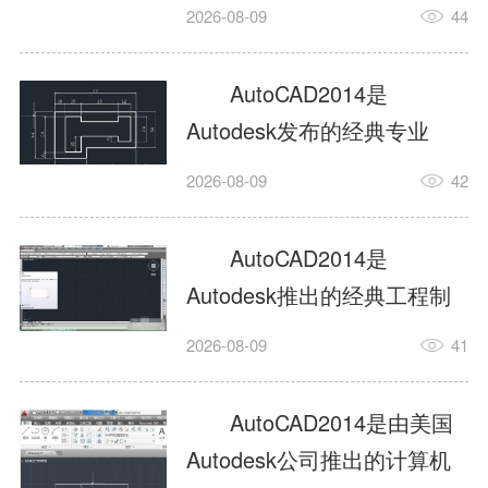
工具，主打稳定2D施工图绘
2026-08-09
44
制与轻量化三维建模，适配
建筑、机械、室内、市政多
AutoCAD2014是
行业工程设计。版本新增图
Autodesk发布的经典专业
纸标签页、实景地理地图、
CAD制图设计软件，是工程
2026-08-09
42
协同设计交流模块，优化命
设计领域使用率极高的老牌
令行智能纠错与图层批量管
绘图工具。软件专注精准二
AutoCAD2014是
理，支持Win8触屏操作、点
维绘图、图纸编辑、参数化
Autodesk推出的经典工程制
云扫描数据导入，兼容各类
设计及基础三维建模，广泛
图设计软件，主打高效精准
DWG图纸格式，文件互通...
2026-08-09
41
应用于建筑设计、机械制
的二维工程绘图与基础三维
造、土木工程、室内设计等
建模作业，适配建筑、机
AutoCAD2014是由美国
多个行业。软件优化绘图流
械、市政、室内设计等多行
Autodesk公司推出的计算机
畅度与文件兼容性，支持参
业场景。软件优化运行机制