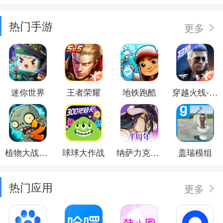
热门手游
更多
迷你世界
王者荣耀
地铁跑酷
穿越火线-枪战王者
植物大战僵尸2
球球大作战
纳萨力克之王
盖瑞模组
热门应用
更多