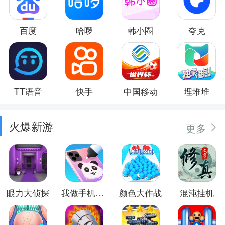
百度
哈啰
韩小圈
夸克
TT语音
快手
中国移动
埋堆堆
火爆新游
更多
眼力大侦探
我做手机壳特好看
颜色大作战
混沌挂机