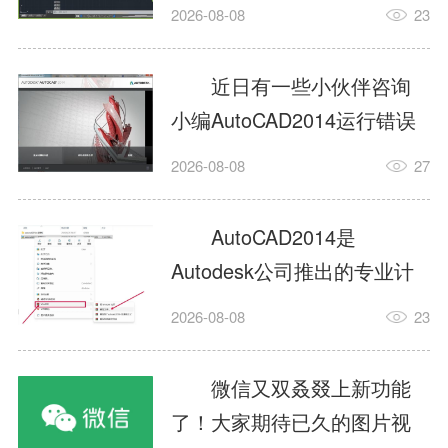
填充?今日为你们带来的文章
2026-08-08
23
是关于AutoCAD2014如何使
用图案填充的内容，还有不
近日有一些小伙伴咨询
清楚小伙伴和小编一起去学
小编AutoCAD2014运行错误
习一下吧。1.打开
怎么办?下面就为大家带来了
2026-08-08
27
AutoCAD2014这款软件，进
AutoCAD2014运行错误怎么
入AutoCAD2014的操作界
办的解决方法，有需要的小
AutoCAD2014是
面，如图所示：2.在该界面内
伙伴可以来了解了解哦。1.打
Autodesk公司推出的专业计
找到矩形选项，如图所示：3.
开控制面板，选择
算机辅助设计（CAD）软
点击矩...
2026-08-08
23
AutodeskAutoCAD2014。2.
件，广泛应用于机械、电
等AutodeskAutoCAD2014的
子、建筑、服装等多个工程
微信又双叒叕上新功能
安装程序加载完毕。3.选择添
与设计领域。作为行业标准
了！大家期待已久的图片视
加/...
工具之一，它提供了强大的