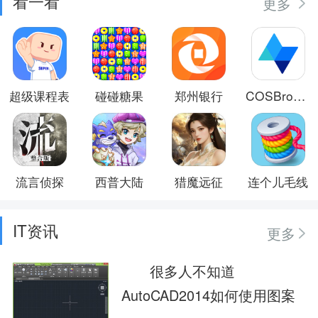
看一看
更多
超级课程表
碰碰糖果
郑州银行
COSBrowser
流言侦探
西普大陆
猎魔远征
连个儿毛线
IT资讯
更多
很多人不知道
AutoCAD2014如何使用图案