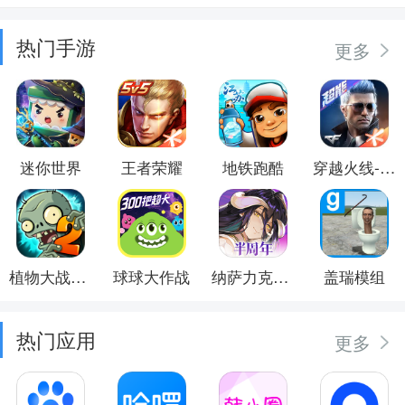
热门手游
更多
迷你世界
王者荣耀
地铁跑酷
穿越火线-枪战王者
植物大战僵尸2
球球大作战
纳萨力克之王
盖瑞模组
热门应用
更多