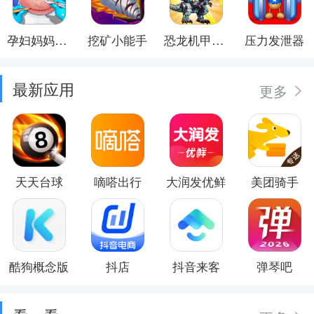
孕妇妈妈日记
挖矿小能手
恐龙机甲射手
压力发泄器
最新应用
更多
天天台球
嘀嗒出行
大润发优鲜
美团骑手
酷狗概念版
抖店
抖音来客
弹琴吧